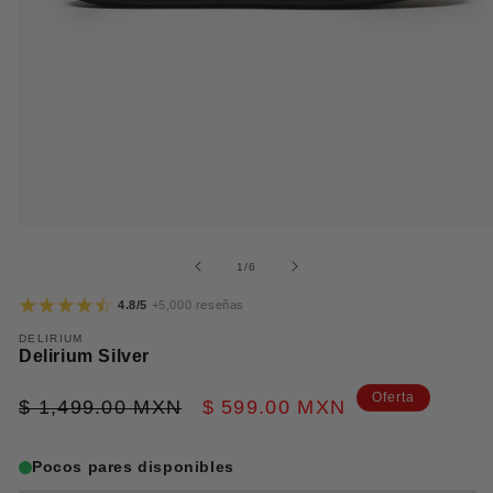
Abrir
elemento
multimedia
de
1
/
6
1
en
4.8/5
+5,000 reseñas
una
ventana
DELIRIUM
modal
Delirium Silver
Precio
Precio
Oferta
$ 1,499.00 MXN
$ 599.00 MXN
habitual
de
Pocos pares disponibles
oferta