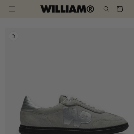
Ir
directamente
Carrito
al contenido
Ir
directamente
a la
información
del producto