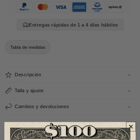
Entregas rápidas de 1 a 4 días hábiles
Tabla de medidas
Descripción
Talla y ajuste
Cambios y devoluciones
100% piel
Unisex
Hecho en México