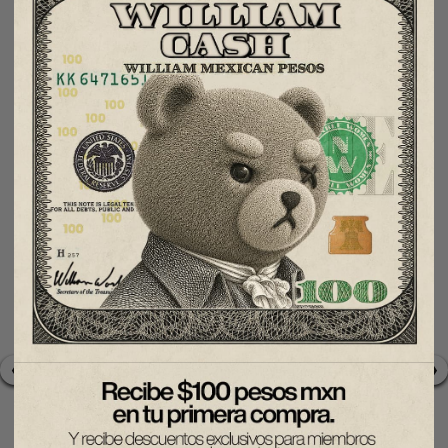
5.0 (3)
★★★★★
4.8 de 5
+25,000 CLIENTES AMAN WILLIAM
Mariana
Bryan Eduardo
Excelente producto, me
Envío rapidísimo, hoy me
encantan los diseños tan
llegan pero no dudo de la
❮
❯
originales y la calidad.
calidad, 10/10 su
variedad y página web