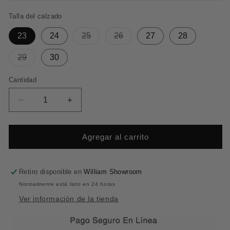
Talla del calzado
Variante
Variante
23
24
25
26
27
28
agotada
agotada
o
o
Variante
29
30
no
no
agotada
disponible
disponible
o
Cantidad
Cantidad
no
disponible
Reducir
Aumentar
cantidad
cantidad
para
para
Delirium
Delirium
Agregar al carrito
Silver
Silver
Retiro disponible en
William Showroom
Normalmente está listo en 24 horas
Ver información de la tienda